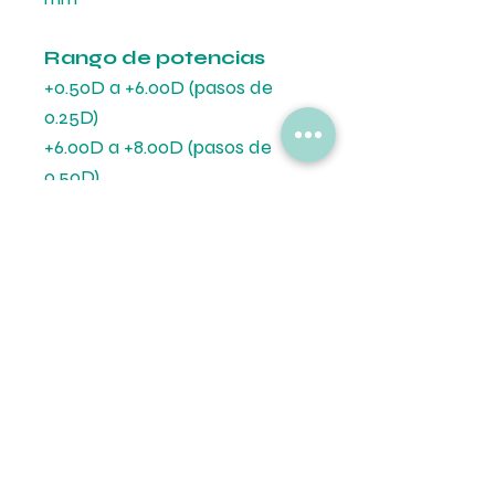
Rango de potencias
+0.50D a +6.00D (pasos de
0.25D)
+6.00D a +8.00D (pasos de
0.50D)
Obtene dos cajas de la misma
corrección o combina 2
correcciones distintas.
Cada caja contiene 6 lentes.
Formas de Pago
💳 Mercado de Pago.
Tipo de Entrega
💵 Transferencia Bancaria.