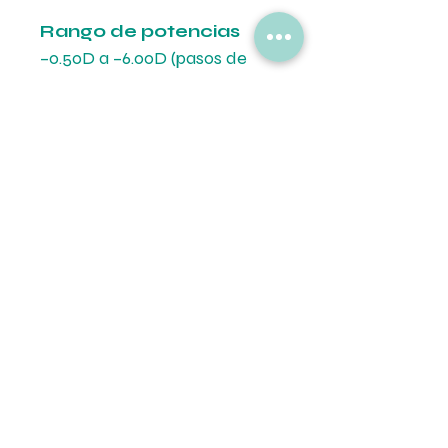
Rango de potencias
–0.50D a –6.00D (pasos de
0.25D)
–6.00D a –12.00D (pasos de
0.50D)
Promo 2+2
Solo se admiten dos
correcciones.
Se
entregarán 2 cajas de un
aumento y 2 del otro.
Cada caja contiene 6 lentes.
Formas de pago