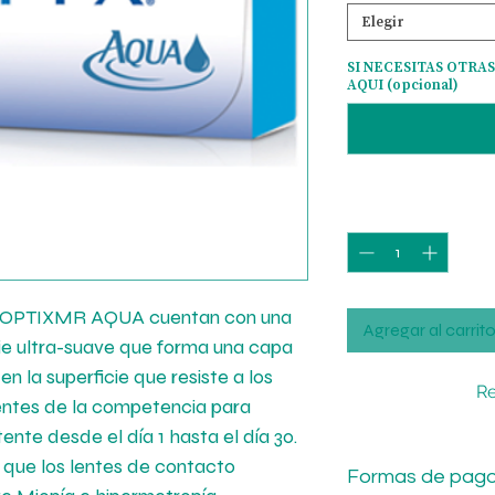
Elegir
SI NECESITAS OTR
AQUI (opcional)
Cantidad
*
R OPTIXMR AQUA cuentan con una
Agregar al carrit
cie ultra-suave que forma una capa
 la superficie que resiste a los
Re
entes de la competencia para
nte desde el día 1 hasta el día 30
.
que los lentes de contacto
Formas de pag