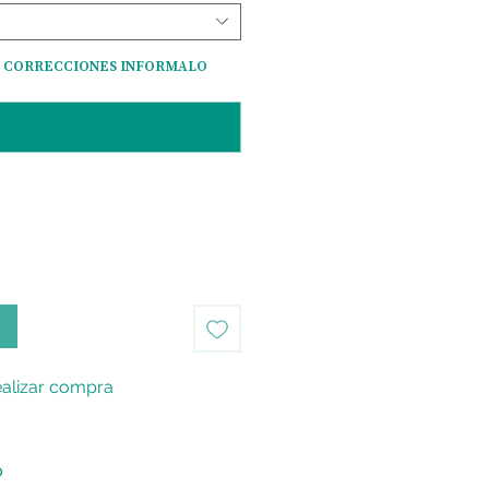
AS CORRECCIONES INFORMALO
0/500
o
alizar compra
o