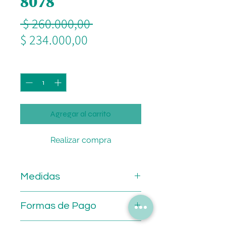
8078
Precio
 $ 260.000,00 
Precio
$ 234.000,00
de
Cantidad
*
oferta
Agregar al carrito
Realizar compra
Medidas
Calibre: 54 mm.
Formas de Pago
Puente: 17 mm.
Patilla: 145 mm.
💳 Mercado de Pago.