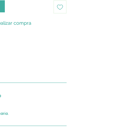
o
alizar compra
o
aria.