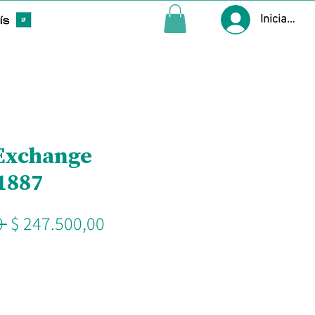
Iniciar ses
Exchange
1887
Precio
Precio
 
$ 247.500,00
de
oferta