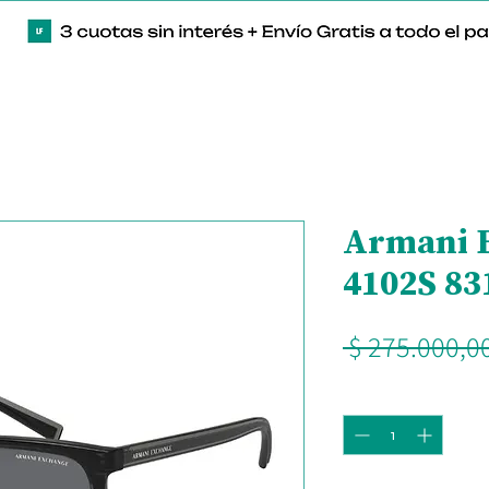
Armani 
4102S 83
 $ 275.000,00
Cantidad
*