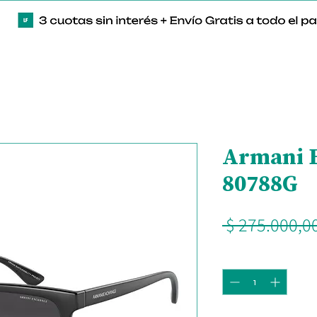
Armani 
80788G
 $ 275.000,00
Cantidad
*