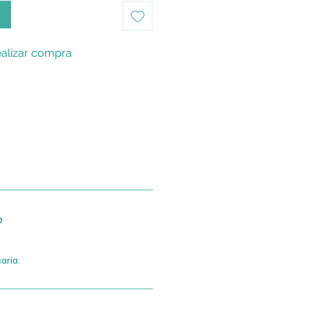
o
alizar compra
o
aria.