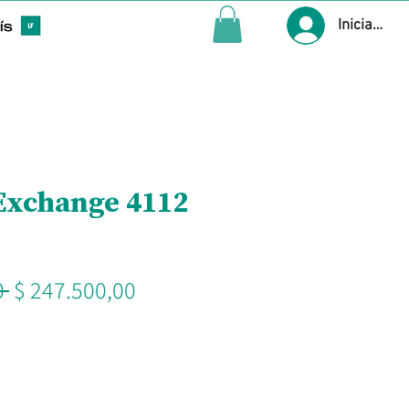
Iniciar ses
Exchange 4112
Precio
Precio
 
$ 247.500,00
de
oferta