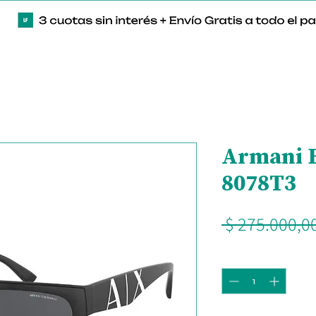
Armani 
8078T3
 $ 275.000,00
Cantidad
*