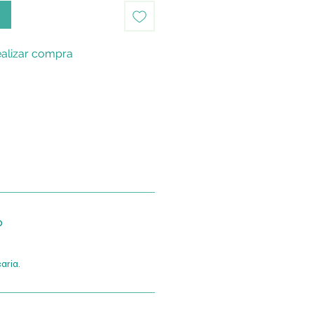
o
alizar compra
o
aria.