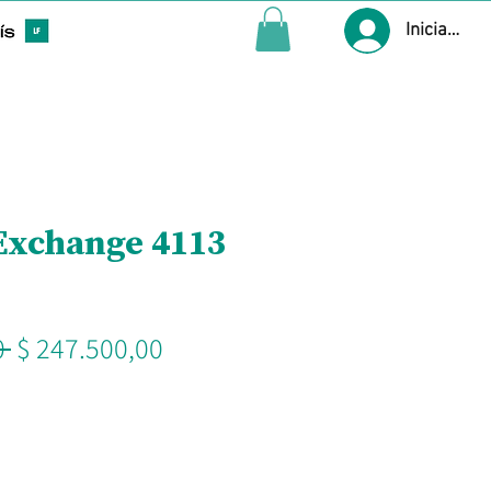
Iniciar ses
Exchange 4113
Precio
Precio
 
$ 247.500,00
de
oferta