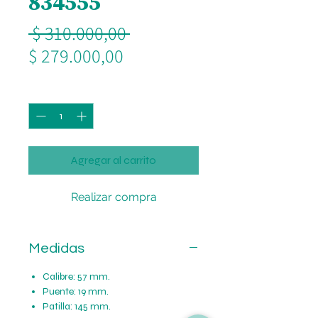
834555
Precio
 $ 310.000,00 
Precio
$ 279.000,00
de
Cantidad
*
oferta
Agregar al carrito
Realizar compra
Medidas
Calibre: 57 mm.
Puente: 19 mm.
Patilla: 145 mm.