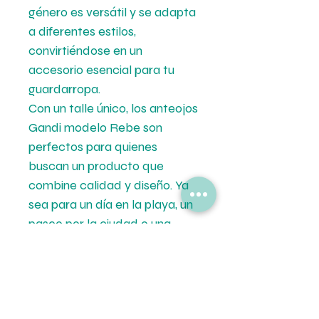
género es versátil y se adapta
a diferentes estilos,
convirtiéndose en un
accesorio esencial para tu
guardarropa.
Con un talle único, los anteojos
Gandi modelo Rebe son
perfectos para quienes
buscan un producto que
combine calidad y diseño. Ya
sea para un día en la playa, un
paseo por la ciudad o una
salida casual, estos anteojos
son el complemento ideal. No
dejes pasar la oportunidad de
lucir elegante y protegido bajo