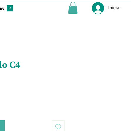
Iniciar ses
lo C4
Precio
o