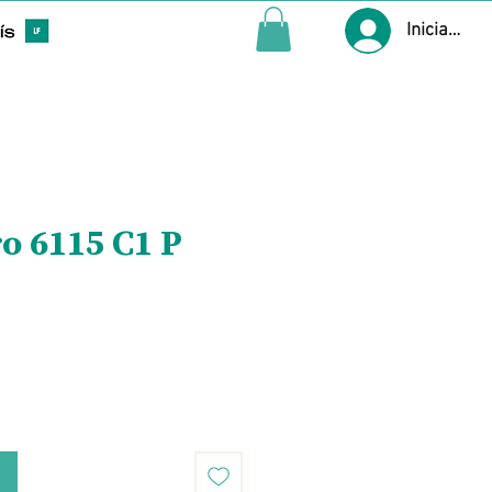
Iniciar ses
ro 6115 C1 P
Precio
o