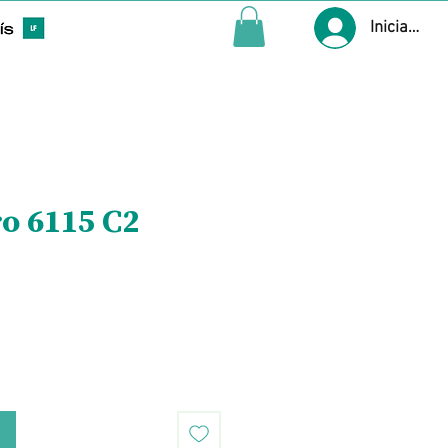
Iniciar ses
ro 6115 C2
Precio
o