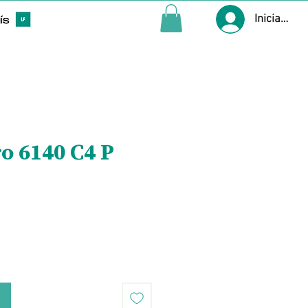
Iniciar ses
ro 6140 C4 P
Precio
o