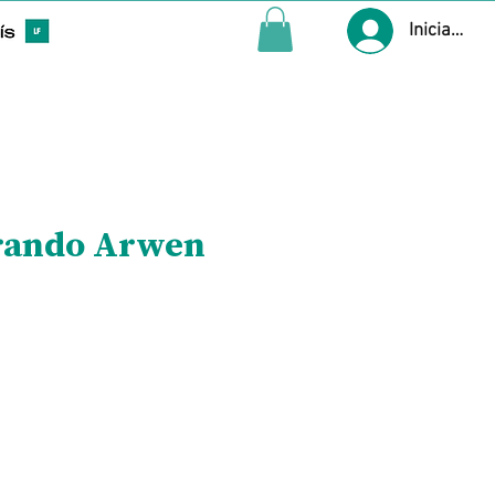
Iniciar ses
rrando Arwen
Precio