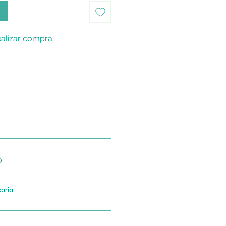
o
alizar compra
o
aria.