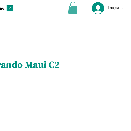
Iniciar ses
rando Maui C2
Precio