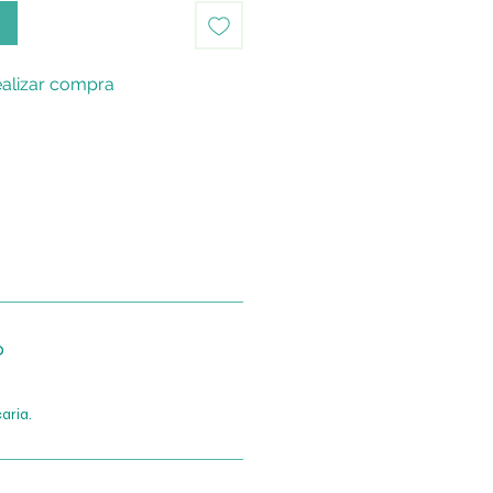
o
alizar compra
o
aria.