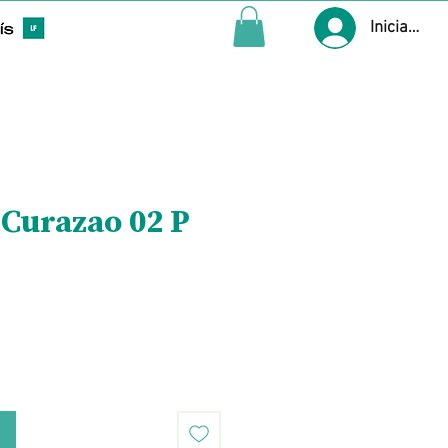
Iniciar ses
Curazao 02 P
Precio
o