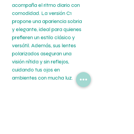
acompaña el ritmo diario con
comodidad. La versión C1
propone una apariencia sobria
y elegante, ideal para quienes
prefieren un estilo clásico y
versátil. Además, sus lentes
polarizados aseguran una
visión nítida y sin reflejos,
cuidando tus ojos en
ambientes con mucha luz.
Medidas
Calibre: 56 mm.
Formas de Pago
Puente: 17 mm.
Patilla: 143 mm.
💳 Mercado de Pago.
Tipo de Entrega
💵 Transferencia Bancaria.