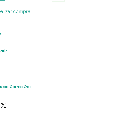
alizar compra
o
aria.
ís por Correo Oca.