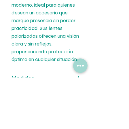
moderno, ideal para quienes
desean un accesorio que
marque presencia sin perder
practicidad. Sus lentes
polarizadas ofrecen una visión
clara y sin reflejos,
proporcionando protección
óptima en cualquier situación.
Medidas
Calibre: 59 mm.
Formas de Pago
Puente: 17 mm.
Patilla: 125 mm.
💳 Mercado de Pago.
Tipo de Entrega
💵 Transferencia Bancaria.
🚚Envíos a todo el país por Correo