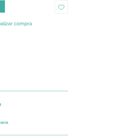
o
alizar compra
o
aria.