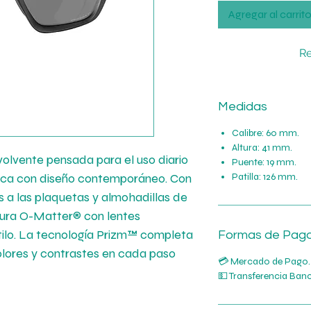
Agregar al carrit
Re
Medidas
Calibre: 60 mm.
Altura: 41 mm.
volvente pensada para el uso diario
Puente: 19 mm.
ica con diseño contemporáneo. Con
Patilla: 126 mm.
s a las plaquetas y almohadillas de
tura O-Matter® con lentes
tilo. La tecnología Prizm™ completa
Formas de Pag
olores y contrastes en cada paso
💳 Mercado de Pago.
💵 Transferencia Banc