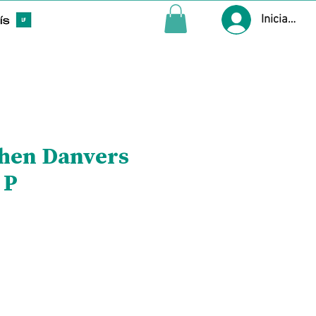
Iniciar ses
hen Danvers
 P
Precio