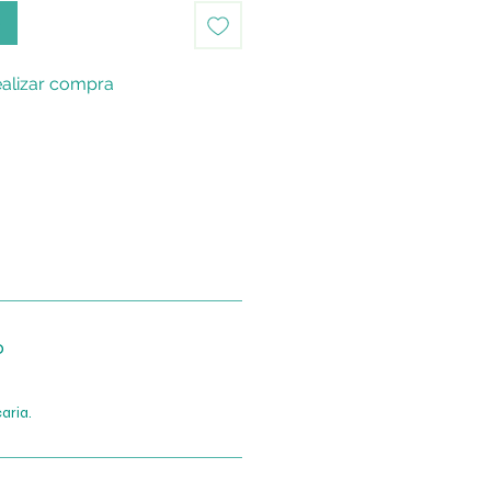
o
alizar compra
o
aria.