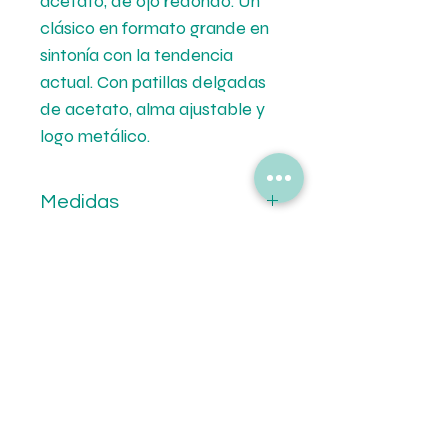
acetato, de ojo redondo. Un
clásico en formato grande en
sintonía con la tendencia
actual. Con patillas delgadas
de acetato, alma ajustable y
logo metálico.
Medidas
Calibre: 54 mm.
Formas de Pago
Puente: 22 mm.
Patilla: 140 mm.
💳 Mercado de Pago.
Tipo de Entrega
💵 Transferencia Bancaria.
🚚Envíos a todo el pais por Correo
Oca.
🏡Retiro en tiendas.