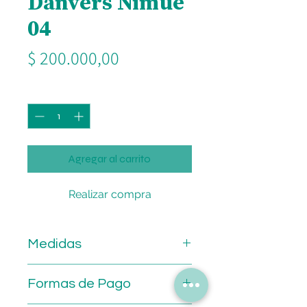
Danvers Nimue
04
Precio
$ 200.000,00
Cantidad
*
Agregar al carrito
Realizar compra
Medidas
Calibre: 54 mm.
Formas de Pago
Puente: 16 mm.
Patilla: 137 mm.