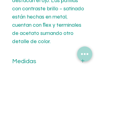
destacan el ojo. Las patillas
con contraste brillo – satinado
están hechas en metal,
cuentan con ﬂex y terminales
de acetato sumando otro
detalle de color.
Medidas
Calibre: 53 mm.
Formas de Pago
Puente: 20 mm.
Patilla: 135 mm.
💳 Mercado de Pago.
Tipo de Entrega
💵 Transferencia Bancaria.
🚚Envíos a todo el pais por Correo
Oca.
🏡Retiro en tiendas.