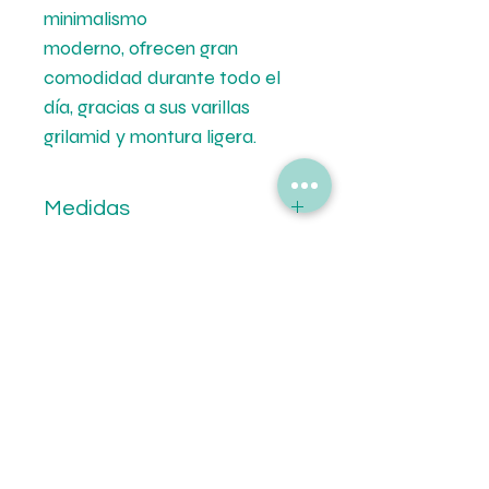
minimalismo
moderno, ofrecen gran
comodidad durante todo el
día, gracias a sus varillas
grilamid y montura ligera.
Medidas
Calibre: 52 mm.
Formas de Pago
Altura: 45.9 mm.
Puente: 18 mm.
💳 Mercado de Pago.
Patilla: 140 mm.
Tipo de Entrega
💵 Transferencia Bancaria.
🚚Envíos a todo el pais por Correo
Oca.
🏡Retiro en tiendas.