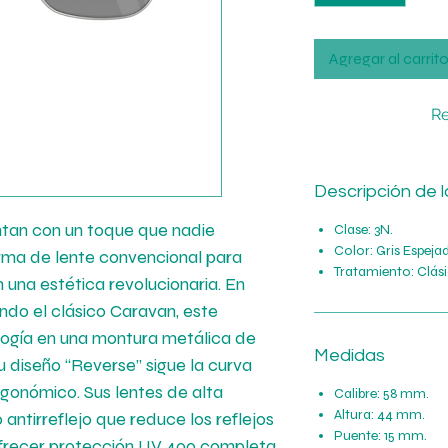
Agregar al carrit
Re
Descripción de l
tan con un toque que nadie
Clase: 3N.
Color: Gris Espeja
orma de lente convencional para
Tratamiento: Clási
 una estética revolucionaria. En
ndo el clásico Caravan, este
logía en una montura metálica de
Medidas
diseño “Reverse” sigue la curva
rgonómico. Sus lentes de alta
Calibre: 58 mm.
Altura: 44 mm.
antirreflejo que reduce los reflejos
Puente: 15 mm.
frecer protección UV 400 completa.