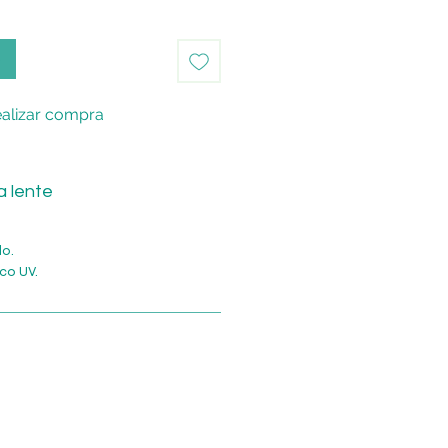
o
alizar compra
a lente
do.
co UV.