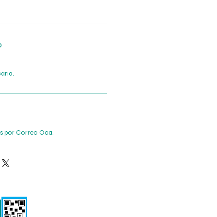
o
aria.
is por Correo Oca.