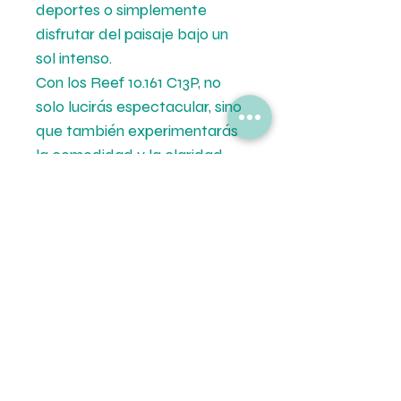
deportes o simplemente
disfrutar del paisaje bajo un
sol intenso.
Con los Reef 10.161 C13P, no
solo lucirás espectacular, sino
que también experimentarás
la comodidad y la claridad
visual que solo la tecnología
polarizada de Reef puede
brindarte. ¡Preparate para vivir
tus aventuras con una visión
nítida y protegida!
Formas de Pago
💳 Mercado de Pago.
Tipo de Entrega
💵 Transferencia Bancaria.