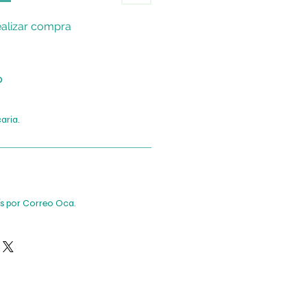
alizar compra
o
aria.
ís por Correo Oca.