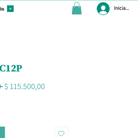
Iniciar ses
 C12P
Precio
Precio
 
$ 115.500,00
de
oferta
o