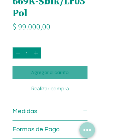
669K-Sblk/Lr05
Pol
Precio
$ 99.000,00
Cantidad
*
Agregar al carrito
Realizar compra
Medidas
Calibre: 48 mm.
Formas de Pago
Puente: 12 mm.
Patilla: 125 mm.