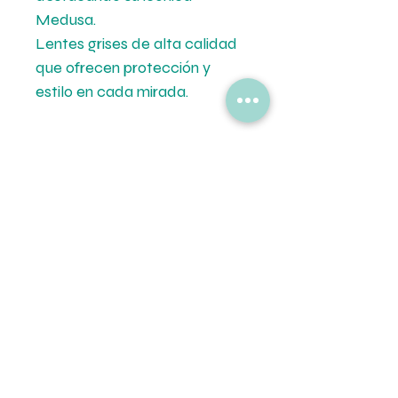
Medusa.
Lentes grises de alta calidad
que ofrecen protección y
estilo en cada mirada.
Formas de Pago
💳 Mercado de Pago.
Tipo de Entrega
💵 Transferencia Bancaria.
🚚Envíos a todo el pais por Correo
Oca.
🏡Retiro en tiendas.