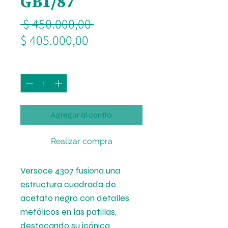
GB1/87
Precio
 $ 450.000,00 
Precio
$ 405.000,00
de
Cantidad
*
oferta
Agregar al carrito
Realizar compra
Versace 4307 fusiona una
estructura cuadrada de
acetato negro con detalles
metálicos en las patillas,
destacando su icónica