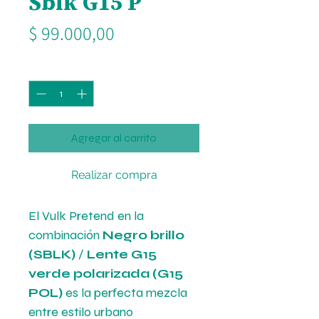
Sblk G15 P
Precio
$ 99.000,00
Cantidad
*
Agregar al carrito
Realizar compra
El Vulk Pretend en la
combinación
Negro brillo
(SBLK)
/
Lente G15
verde polarizada (G15
POL)
es la perfecta mezcla
entre estilo urbano