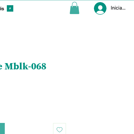
Iniciar ses
e Mblk-068
Precio
o