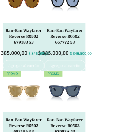
Ran-Ban Wayfarer
Ran-Ban Wayfarer
Reverse R0502
Reverse R0502
679183 53
667772 53
 385.000,00
$ 385.000,00
recio
Precio de oferta
Precio
Precio de oferta
$ 346.500,00
$ 346.500,00
Agregar al carrito
Agregar al carrito
PROMO
PROMO
Ran-Ban Wayfarer
Ran-Ban Wayfarer
Reverse R0502
Reverse R0502
68215A 53
67083A 53