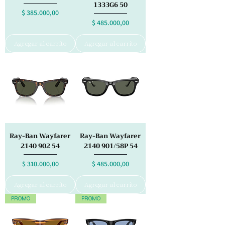
1333G6 50
Precio
$ 385.000,00
Precio
$ 485.000,00
Agregar al carrito
Agregar al carrito
Ray-Ban Wayfarer
Ray-Ban Wayfarer
2140 902 54
2140 901/58P 54
Precio
Precio
$ 310.000,00
$ 485.000,00
Agregar al carrito
Agregar al carrito
PROMO
PROMO