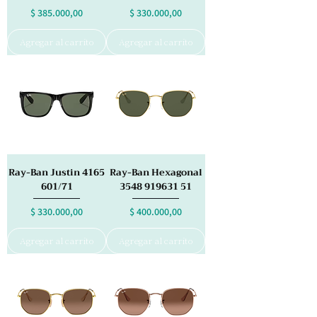
Precio
Precio
$ 385.000,00
$ 330.000,00
Agregar al carrito
Agregar al carrito
Ray-Ban Justin 4165
Ray-Ban Hexagonal
601/71
3548 919631 51
Precio
Precio
$ 330.000,00
$ 400.000,00
Agregar al carrito
Agregar al carrito