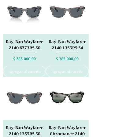
Ray-Ban Wayfarer
Ray-Ban Wayfarer
2140 6773R5 50
2140 1355R5 54
Precio
Precio
$ 385.000,00
$ 385.000,00
Agregar al carrito
Agregar al carrito
Ray-Ban Wayfarer
Ray-Ban Wayfarer
2140 1355R5 50
Chromance 2140