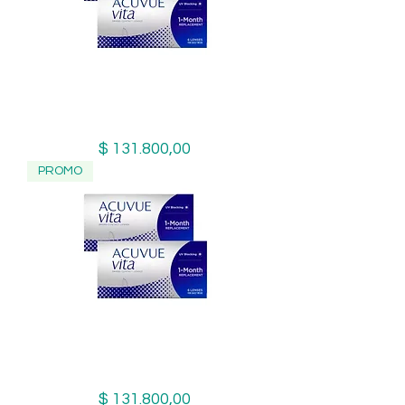
2 CAJAS Acuvue Vita Positiva
Precio
$ 131.800,00
PROMO
2 CAJAS Acuvue Vita Negativa
Precio
$ 131.800,00