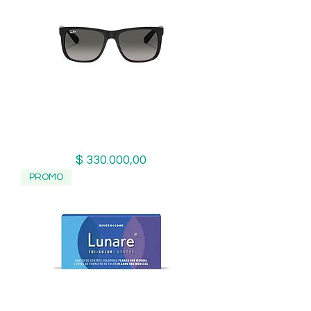
Ray-Ban Justin 4165 601/8G
Precio
$ 330.000,00
PROMO