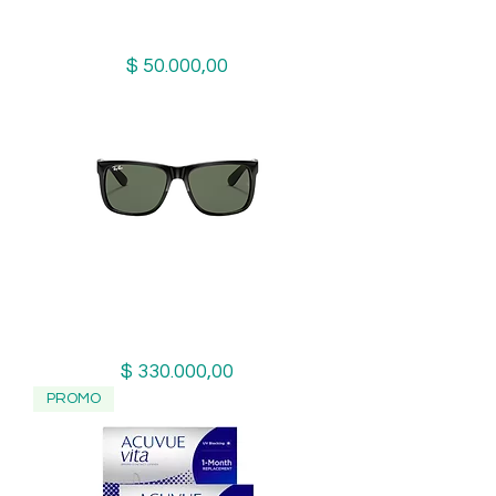
Lunare Neutras x 1 Caja
Precio
$ 50.000,00
Ray-Ban Justin 4165 601/71
Precio
$ 330.000,00
PROMO