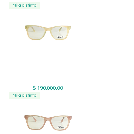
Mirá distinto
Lutz Ferrando Lennox C4 Armazón
Fotocromático
Precio
$ 190.000,00
Mirá distinto