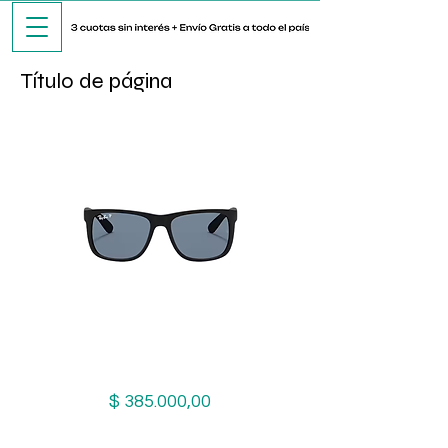
Título de página
Ray-Ban Justin 4165 622/2V
Precio
$ 385.000,00