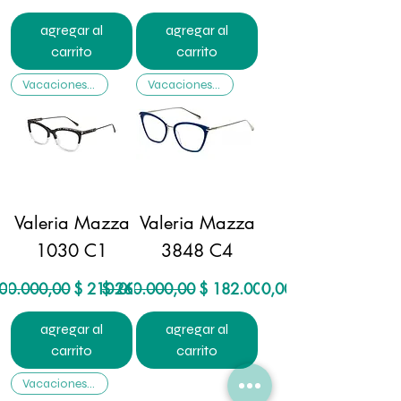
agregar al
agregar al
carrito
carrito
Vacaciones ☃️
Vacaciones ☃️
Valeria Mazza
Valeria Mazza
1030 C1
3848 C4
cio
Precio de oferta
Precio
Precio de oferta
00.000,00
$ 210.000,00
$ 260.000,00
$ 182.000,00
agregar al
agregar al
carrito
carrito
Vacaciones ☃️