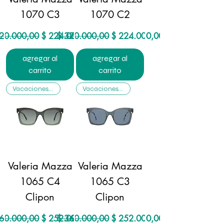
1070 C3
1070 C2
cio
Precio de oferta
Precio
Precio de oferta
20.000,00
$ 224.000,00
$ 320.000,00
$ 224.000,00
agregar al
agregar al
carrito
carrito
Vacaciones ☃️
Vacaciones ☃️
Valeria Mazza
Valeria Mazza
1065 C4
1065 C3
Clipon
Clipon
cio
Precio de oferta
Precio
Precio de oferta
60.000,00
$ 252.000,00
$ 360.000,00
$ 252.000,00